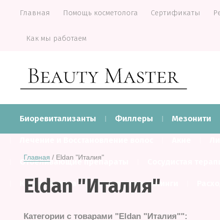
Главная
Помощь косметолога
Сертификаты
Р
Как мы работаем
Биоревитализанты
Филлеры
Мезонити
Лечение и Восстановление волос
Акне
Ли
Главная
 / Eldan "Италия"
Отбеливающие препараты
Сосудистая терап
Eldan "Италия"
Космецевтика
Химические пилинги
Расх
Категории с товарами "Eldan "Италия"":