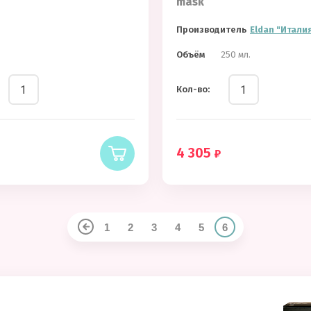
mask
Производитель
Eldan "Итали
Объём
250 мл.
Кол-во:
4 305
1
2
3
4
5
6