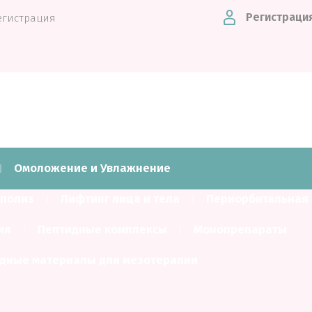
Регистраци
егистрация
Омоложение и Увлажнение
полиз
Лифтинг лица и тела
Периорбитальная 
ия
Пептидные комплексы
Монопрепараты
одные материалы для мезотерапии